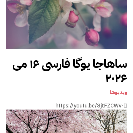
ساهاجا یوگا فارسی ۱۶ می
۲۰۲۶
ویدیوها
https://youtu.be/8jtFZCWv-lI