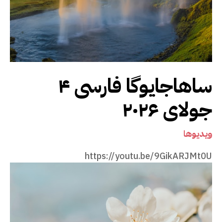
ساهاجایوگا فارسی ۴
جولای ۲۰۲۶
ویدیوها
https://youtu.be/9GikARJMt0U