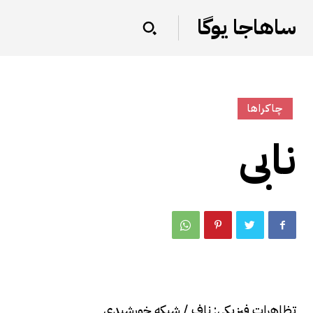
ساهاجا یوگا
چاکراها
نابی
تظاهرات فیزیکی: ناف / شبکه خورشیدی