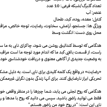
تعداد گلبرگ/شبکه ​​فرعی: 10 عدد
عنصر: آب
کنترل: معده، روده، کبد، طحال
ویژگی ها: جستجو، آرامش، سخاوت، رضایت، توجه خالص، مراقبت
محل روی دست: انگشت وسط
هنگامی که توسط کندالینی روشن می شود، چاکرای نابی به ما 
راست، از قسمت بالایی کبد ما که اندام مورد توجه ما است مراقب
به وضعیت جدیدی از آگاهی معنوی و دریافت خودشناسی خود 
«رضایت» در واقع یک کلمه کلیدی برای نابی است. به دلیل مشکلا
تحریکی ابراز نارضایتی کنند. برای آنها زندگی بدون نگرانی غیرممک
هنگامی که روح تجلی می یابد، شما چیزها را در منظر واقعی خود، 
فقط می توانید راضی باشید. سپس می دانید که روح با مدها و رون
نابی این است: “در روح خود من راضی هستم.”